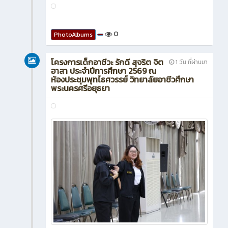
0
PhotoAlbums
โครงการเด็กอาชีวะ รักดี สุจริต จิต
1 วัน ที่ผ่านมา
อาสา ประจำปีการศึกษา 2569 ณ
ห้องประชุมพุทไธศวรรย์ วิทยาลัยอาชีวศึกษา
พระนครศรีอยุธยา