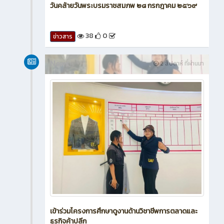
วันคล้ายวันพระบรมราชสมภพ ๒๘ กรกฎาคม ๒๕๖๙
38
0
ข่าวสาร
News
2 สัปดาห์ ที่ผ่านมา
เข้าร่วมโครงการศึกษาดูงานด้านวิชาชีพการตลาดและ
ธุรกิจค้าปลีก