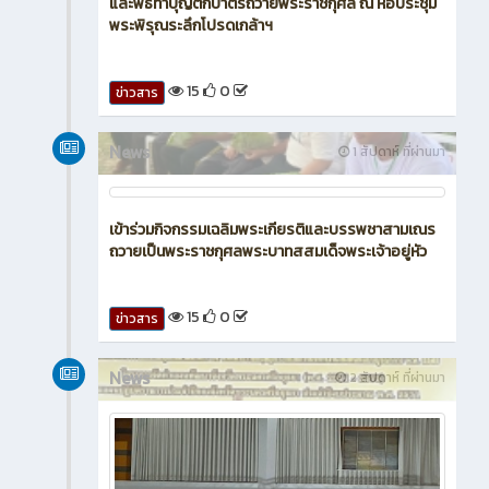
และพิธีทำบุญตักบาตรถวายพระราชกุศล ณ หอประชุม
พระพิรุณระลึกโปรดเกล้าฯ
15
0
ข่าวสาร
News
1 สัปดาห์ ที่ผ่านมา
เข้าร่วมกิจกรรมเฉลิมพระเกียรติและบรรพชาสามเณร
ถวายเป็นพระราชกุศลพระบาทสสมเด็จพระเจ้าอยู่หัว
15
0
ข่าวสาร
News
2 สัปดาห์ ที่ผ่านมา