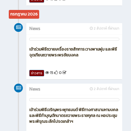
กรกฎาคม 2026
News
2 สัปดาห์ ที่ผ่านมา
เข้าร่วมพิธีถวายเครื่องราชสักการะวางพานพุ่ม และพิธี
จุดเทียนถวายพระพรชัยมงคล
15
0
ข่าวสาร
News
2 สัปดาห์ ที่ผ่านมา
เข้าร่วมพิธีเจริญพระพุทธมนต์ พิธีทางศาสนามหามงคล
และพิธีทำบุญตักบาตรถวายพระราชกุศล ณ หอประชุม
พระพิรุณระลึกโปรดเกล้าฯ