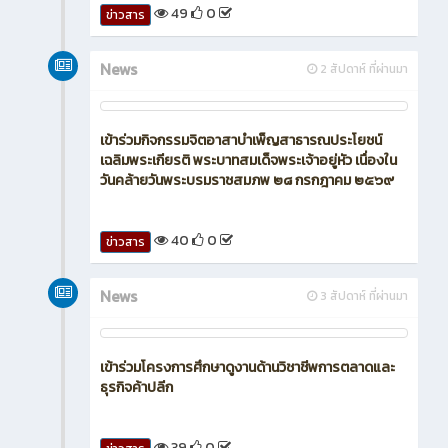
49
0
ข่าวสาร
News
2 สัปดาห์ ที่ผ่านมา
เข้าร่วมกิจกรรมจิตอาสาบำเพ็ญสาธารณประโยชน์
เฉลิมพระเกียรติ พระบาทสมเด็จพระเจ้าอยู่หัว เนื่องใน
วันคล้ายวันพระบรมราชสมภพ ๒๘ กรกฎาคม ๒๕๖๙
40
0
ข่าวสาร
News
3 สัปดาห์ ที่ผ่านมา
เข้าร่วมโครงการศึกษาดูงานด้านวิชาชีพการตลาดและ
ธุรกิจค้าปลีก
39
0