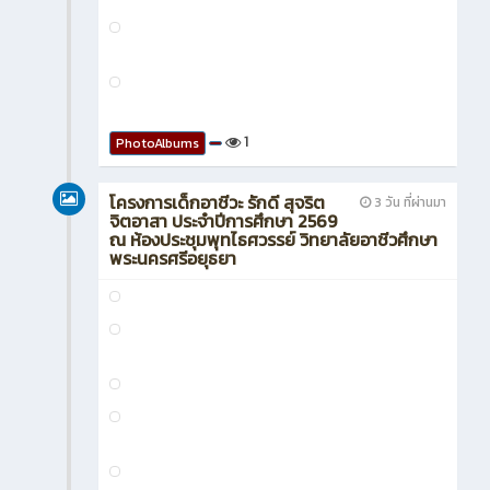
โครงการ “AVC เสริมสร้างมารยาท
3 วัน ที่ผ่านมา
ไทย ใจงาม” และได้รับความ
อนุเคราะห์จาก นางสาวกิ่งกัญญา อุทธา ครู
แผนกวิชาสามัญสัมพันธ์ เป็นวิทยากร
1
PhotoAlbums
โครงการเด็กอาชีวะ รักดี สุจริต
3 วัน ที่ผ่านมา
จิตอาสา ประจำปีการศึกษา 2569
ณ ห้องประชุมพุทไธศวรรย์ วิทยาลัยอาชีวศึกษา