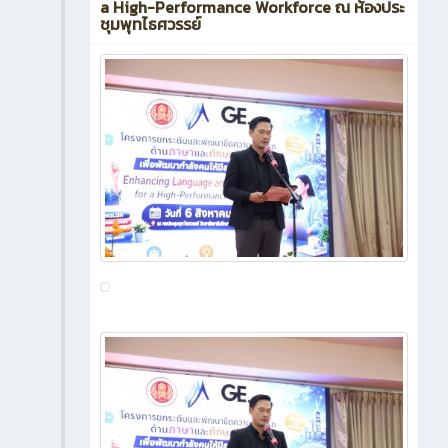
43
0
ข่าวสาร
more
สิงหาคม 2026
โครงการยกระดับและพัฒนาขีด
2 วัน ที่ผ่านมา
ความสามารถด้านภาษาและทักษะ
ดิจิทัล เพื่อพัฒนากำลังคนให้มีสมรรถนะสูง
Enhancing Language and Digital Skills for
a High-Performance Workforce ณ ห้องประ
ชุมพุทไธศวรรย์