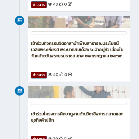
17
0
ข่าวสาร
News
2 สัปดาห์ ที่ผ่านมา
เข้าร่วมการประชุมปรึกษาหารือร่วมกันตามมาตรา 24
ของพระราชกฤษฎีกาว่าด้วยการบริหารงานเชิงพื้นที่
แบบบูรณาการ พ.ศ. 2565
49
0
ข่าวสาร
News
2 สัปดาห์ ที่ผ่านมา
เข้าร่วมกิจกรรมจิตอาสาบำเพ็ญสาธารณประโยชน์
เฉลิมพระเกียรติ พระบาทสมเด็จพระเจ้าอยู่หัว เนื่องใน
วันคล้ายวันพระบรมราชสมภพ ๒๘ กรกฎาคม ๒๕๖๙