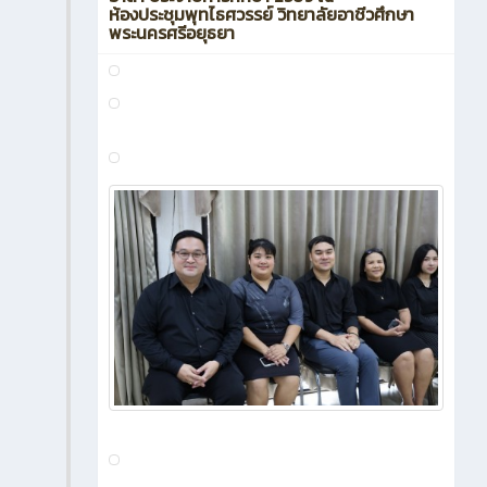
0
PhotoAlbums
โครงการเด็กอาชีวะ รักดี สุจริต จิต
1 วัน ที่ผ่านมา
อาสา ประจำปีการศึกษา 2569 ณ
ห้องประชุมพุทไธศวรรย์ วิทยาลัยอาชีวศึกษา
พระนครศรีอยุธยา