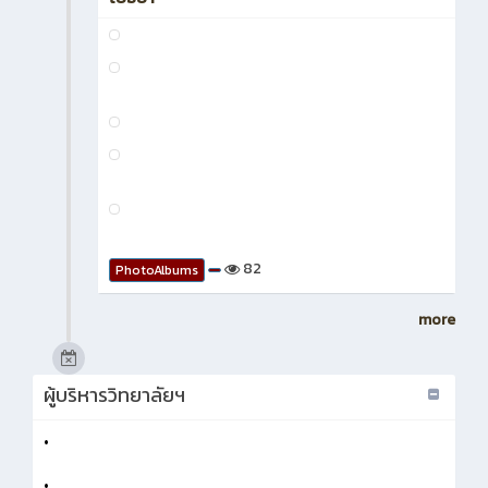
ประกวดแผนธุรกิจ ณ ห้องประชุมอโยธยา
23
PhotoAlbums
เข้าร่วมรับฟังการ
2 สัปดาห์ ที่ผ่านมา
ประชาสัมพันธ์ รับนักศึกษาเข้า
รับการฝึกประสบการณ์สมรรถนะวิชาชีพ บริษัท
ไทยฟู้ดส์ กรุ๊ป จำกัด (มหาชน) ณ ห้องประชุมอ
โยธยา