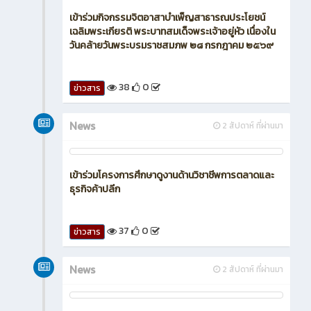
แบบบูรณาการ พ.ศ. 2565
44
0
ข่าวสาร
News
2 สัปดาห์ ที่ผ่านมา
เข้าร่วมกิจกรรมจิตอาสาบำเพ็ญสาธารณประโยชน์
เฉลิมพระเกียรติ พระบาทสมเด็จพระเจ้าอยู่หัว เนื่องใน
วันคล้ายวันพระบรมราชสมภพ ๒๘ กรกฎาคม ๒๕๖๙
38
0
ข่าวสาร
News
2 สัปดาห์ ที่ผ่านมา
เข้าร่วมโครงการศึกษาดูงานด้านวิชาชีพการตลาดและ
ธุรกิจค้าปลีก