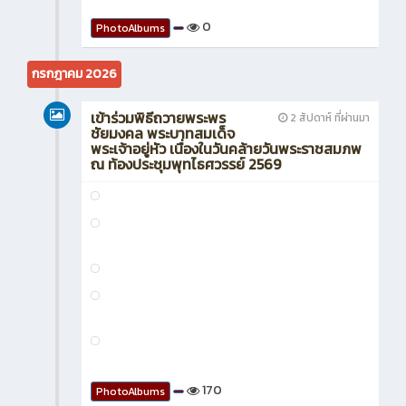
0
PhotoAlbums