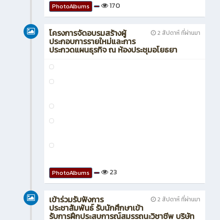
0
PhotoAlbums
โครงการเด็กอาชีวะ รักดี สุจริต จิต
1 วัน ที่ผ่านมา
อาสา ประจำปีการศึกษา 2569 ณ
ห้องประชุมพุทไธศวรรย์ วิทยาลัยอาชีวศึกษา
พระนครศรีอยุธยา