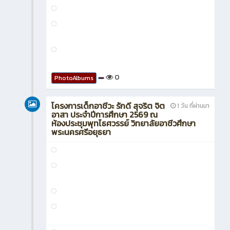
สิงหาคม 2026
โครงการ “AVC เสริมสร้างมารยาท
1 วัน ที่ผ่านมา
ไทย ใจงาม” และได้รับความ
อนุเคราะห์จาก นางสาวกิ่งกัญญา อุทธา ครู
แผนกวิชาสามัญสัมพันธ์ เป็นวิทยากร