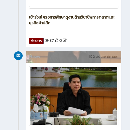
เข้าร่วมกิจกรรมจิตอาสาบำเพ็ญสาธารณประโยชน์
เฉลิมพระเกียรติ พระบาทสมเด็จพระเจ้าอยู่หัว เนื่องใน
วันคล้ายวันพระบรมราชสมภพ ๒๘ กรกฎาคม ๒๕๖๙
36
0
ข่าวสาร
News
2 สัปดาห์ ที่ผ่านมา