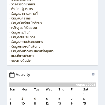
•
วารสารวิทยาลัยฯ
•
ทำเนียบผู้บริหาร
•
ข้อมูลอาคารสถานที่
•
ข้อมูลบุคลากร
•
ข้อมูลนักเรียน นักศึกษา
•
หลักสูตรที่เปิดสอน
•
ข้อมูลครุภัณฑ์
•
ข้อมูลงบประมาณ
•
ข้อมูลสถานประกอบการ
•
ข้อมูลเศรษฐกิจสังคม
•
ข้อมูลจังหวัดพระนครศรีอยุธยา
•
แผนที่การเดินทาง
•
ช่องทางติดต่อ
Activity
August 2026
Sun
Mon
Tue
Wed
Thu
Fri
Sat
1
2
3
4
5
6
7
8
9
10
11
12
13
14
15