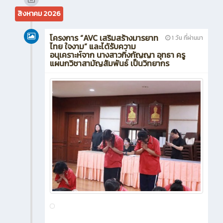
ผู้อำนวยการวิทยาลัยฯ ร่วมเข้าพบปรึกษาหารือการเก็บ
ข้อมูลสถานประกอบการเพื่อขับเคลื่อนการประสาน
ความร่วมมือภาครัฐและเอกชน
42
0
ข่าวสาร
News
3 สัปดาห์ ที่ผ่านมา
เข้าร่วมเป็นคณะกรรมการ ดำเนินงานโครงการฝึกอบรม
เชิงปฏิบัติการจัดการธุรกิจเกษตรสร้างสรรค์สู่ยุค
ดิจิทัลสำหรับธุรกิจผลิตภัณฑ์จากฟาร์มและการท่อง
เที่ยวเชิงเกษตร
40
0
ข่าวสาร
more