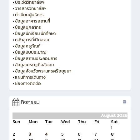
•
ประวัติวิทยาลัยฯ
•
วารสารวิทยาลัยฯ
•
ทำเนียบผู้บริหาร
•
ข้อมูลอาคารสถานที่
•
ข้อมูลบุคลากร
•
ข้อมูลนักเรียน นักศึกษา
•
หลักสูตรที่เปิดสอน
•
ข้อมูลครุภัณฑ์
•
ข้อมูลงบประมาณ
•
ข้อมูลสถานประกอบการ
•
ข้อมูลเศรษฐกิจสังคม
•
ข้อมูลจังหวัดพระนครศรีอยุธยา
•
แผนที่การเดินทาง
•
ช่องทางติดต่อ
กิจกรรม
August 2026
Sun
Mon
Tue
Wed
Thu
Fri
Sat
1
2
3
4
5
6
7
8