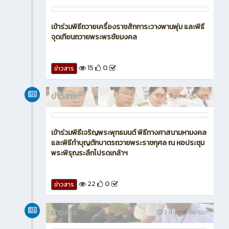
เข้าร่วมพิธีถวายเครื่องราชสักการะวางพานพุ่ม และพิธี
จุดเทียนถวายพระพรชัยมงคล
15
0
ข่าวสาร
ข่าวสาร
2 สัปดาห์ ที่ผ่านมา
เข้าร่วมพิธีเจริญพระพุทธมนต์ พิธีทางศาสนามหามงคล
และพิธีทำบุญตักบาตรถวายพระราชกุศล ณ หอประชุม
พระพิรุณระลึกโปรดเกล้าฯ
22
0
ข่าวสาร
ข่าวสาร
2 สัปดาห์ ที่ผ่านมา