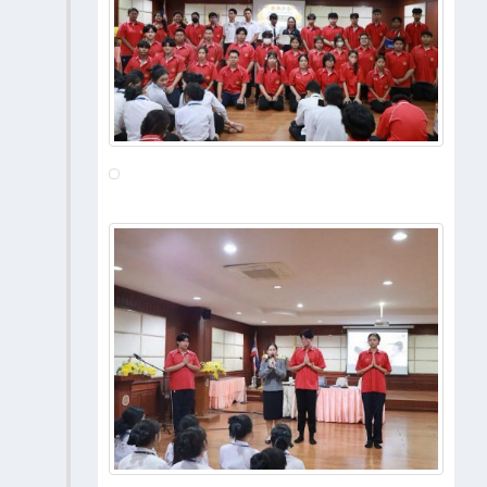
2
อัลบั้มรูปภาพ
โครงการ “AVC เสริมสร้างมารยาท
4 วัน ที่ผ่านมา
ไทย ใจงาม” และได้รับความ
อนุเคราะห์จาก นางสาวกิ่งกัญญา อุทธา ครู
แผนกวิชาสามัญสัมพันธ์ เป็นวิทยากร