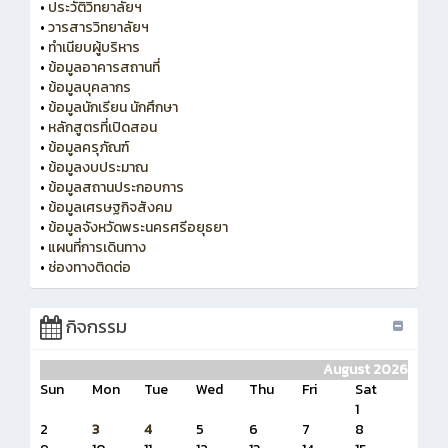
•
ประวัติวิทยาลัยฯ
•
วารสารวิทยาลัยฯ
•
ทำเนียบผู้บริหาร
•
ข้อมูลอาคารสถานที่
•
ข้อมูลบุคลากร
•
ข้อมูลนักเรียน นักศึกษา
•
หลักสูตรที่เปิดสอน
•
ข้อมูลครุภัณฑ์
•
ข้อมูลงบประมาณ
•
ข้อมูลสถานประกอบการ
•
ข้อมูลเศรษฐกิจสังคม
•
ข้อมูลจังหวัดพระนครศรีอยุธยา
•
แผนที่การเดินทาง
•
ช่องทางติดต่อ
กิจกรรม
August 2026
Sun
Mon
Tue
Wed
Thu
Fri
Sat
1
2
3
4
5
6
7
8