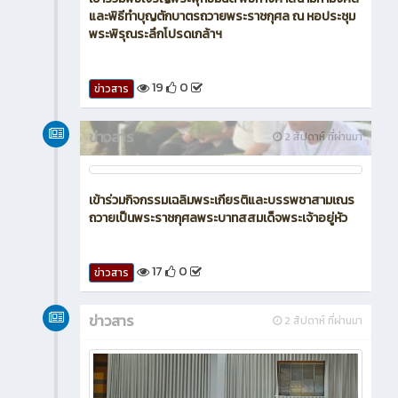
และพิธีทำบุญตักบาตรถวายพระราชกุศล ณ หอประชุม
พระพิรุณระลึกโปรดเกล้าฯ
19
0
ข่าวสาร
ข่าวสาร
2 สัปดาห์ ที่ผ่านมา
เข้าร่วมกิจกรรมเฉลิมพระเกียรติและบรรพชาสามเณร
ถวายเป็นพระราชกุศลพระบาทสสมเด็จพระเจ้าอยู่หัว
17
0
ข่าวสาร
ข่าวสาร
2 สัปดาห์ ที่ผ่านมา