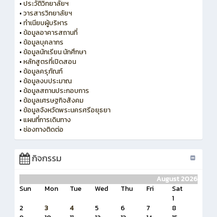
•
ประวัติวิทยาลัยฯ
•
วารสารวิทยาลัยฯ
•
ทำเนียบผู้บริหาร
•
ข้อมูลอาคารสถานที่
•
ข้อมูลบุคลากร
•
ข้อมูลนักเรียน นักศึกษา
•
หลักสูตรที่เปิดสอน
•
ข้อมูลครุภัณฑ์
•
ข้อมูลงบประมาณ
•
ข้อมูลสถานประกอบการ
•
ข้อมูลเศรษฐกิจสังคม
•
ข้อมูลจังหวัดพระนครศรีอยุธยา
•
แผนที่การเดินทาง
•
ช่องทางติดต่อ
กิจกรรม
August 2026
Sun
Mon
Tue
Wed
Thu
Fri
Sat
1
2
3
4
5
6
7
8