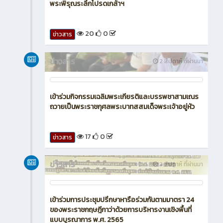
จุดเทียนถวายพระพรชัยมงคล
15
0
ข่าวสาร
ข่าวสาร
2 สัปดาห์ ที่ผ่านมา
เข้าร่วมพิธีเจริญพระพุทธมนต์ พิธีทางศาสนามหามงคล
และพิธีทำบุญตักบาตรถวายพระราชกุศล ณ หอประชุม
พระพิรุณระลึกโปรดเกล้าฯ
20
0
ข่าวสาร
ข่าวสาร
2 สัปดาห์ ที่ผ่านมา
เข้าร่วมกิจกรรมเฉลิมพระเกียรติและบรรพชาสามเณร
ถวายเป็นพระราชกุศลพระบาทสสมเด็จพระเจ้าอยู่หัว