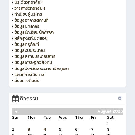
•
ประวัติวิทยาลัยฯ
•
วารสารวิทยาลัยฯ
•
ทำเนียบผู้บริหาร
•
ข้อมูลอาคารสถานที่
•
ข้อมูลบุคลากร
•
ข้อมูลนักเรียน นักศึกษา
•
หลักสูตรที่เปิดสอน
•
ข้อมูลครุภัณฑ์
•
ข้อมูลงบประมาณ
•
ข้อมูลสถานประกอบการ
•
ข้อมูลเศรษฐกิจสังคม
•
ข้อมูลจังหวัดพระนครศรีอยุธยา
•
แผนที่การเดินทาง
•
ช่องทางติดต่อ
กิจกรรม
August 2026
Sun
Mon
Tue
Wed
Thu
Fri
Sat
1
2
3
4
5
6
7
8