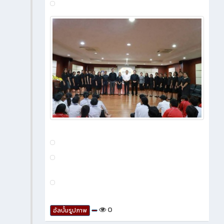
43
0
ข่าวสาร
ทั้งหมด
สิงหาคม 2026
โครงการยกระดับและพัฒนาขีด
2 วัน ที่ผ่านมา
ความสามารถด้านภาษาและทักษะ
ดิจิทัล เพื่อพัฒนากำลังคนให้มีสมรรถนะสูง
Enhancing Language and Digital Skills for
a High-Performance Workforce ณ ห้องประ
ชุมพุทไธศวรรย์