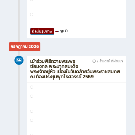
0
อัลบั้มรูปภาพ
โครงการ “AVC เสริมสร้างมารยาท
3 วัน ที่ผ่านมา
ไทย ใจงาม” และได้รับความ
อนุเคราะห์จาก นางสาวกิ่งกัญญา อุทธา ครู
แผนกวิชาสามัญสัมพันธ์ เป็นวิทยากร