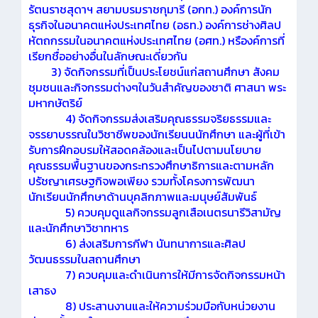
รัตนราชสุดาฯ สยามบรมราชกุมารี (อกท.) องค์การนัก
ธุรกิจในอนาคตแห่งประเทศไทย (อธท.) องค์การช่างศิลป
หัตถกรรมในอนาคตแห่งประเทศไทย (อศท.) หรืองค์การที่
เรียกชื่ออย่างอื่นในลักษณะเดี่ยวกัน
3) จัดกิจกรรมที่เป็นประโยชน์แก่สถานศึกษา สังคม
ชุมชนและกิจกรรมต่างๆในวันสำคัญของชาติ ศาสนา พระ
มหากษัตริย์
4) จัดกิจกรรมส่งเสริมคุณธรรมจริยธรรมและ
จรรยาบรรณในวิชาชีพของนักเรียนนนักศึกษา และผู้ที่เข้า
รับการฝึกอบรมให้สอดคล้องและเป็นไปตามนโยบาย
คุณธรรมพื้นฐานของกระทรวงศึกษาธิการและตามหลัก
ปรัชญาเศรษฐกิจพอเพียง รวมทั้งโครงการพัฒนา
นักเรียนนักศึกษาด้านบุคลิกภาพและมนุษย์สัมพันธ์
5) ควบคุมดูแลกิจกรรมลูกเสือเนตรนารีวิสามัญ
และนักศึกษาวิชาทหาร
6) ส่งเสริมการกีฬา นันทนาการและศิลป
วัฒนธรรมในสถานศึกษา
7) ควบคุมและดำเนินการให้มีการจัดกิจกรรมหน้า
เสาธง
8) ประสานงานและให้ความร่วมมือกับหน่วยงาน