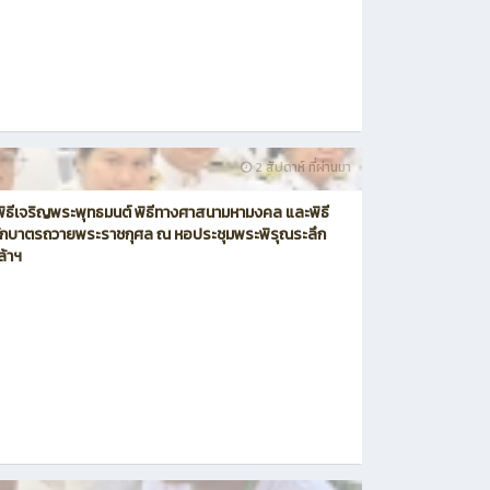
2 สัปดาห์ ที่ผ่านมา
มพิธีเจริญพระพุทธมนต์ พิธีทางศาสนามหามงคล และพิธี
ักบาตรถวายพระราชกุศล ณ หอประชุมพระพิรุณระลึก
ล้าฯ