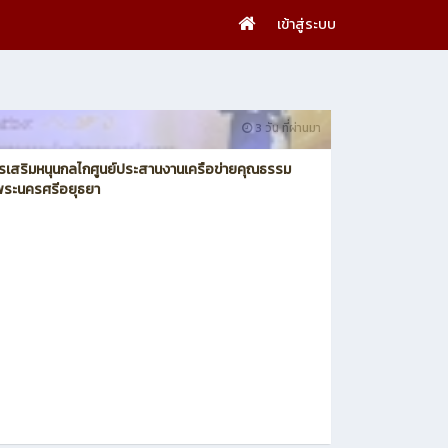
เข้าสู่ระบบ
3 วัน ที่ผ่านมา
รเสริมหนุนกลไกศูนย์ประสานงานเครือข่ายคุณธรรม
ดพระนครศรีอยุธยา