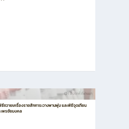
1 สัปดาห์ ที่ผ่านมา
มพิธีถวายเครื่องราชสักการะวางพานพุ่ม และพิธีจุดเทียน
ระพรชัยมงคล