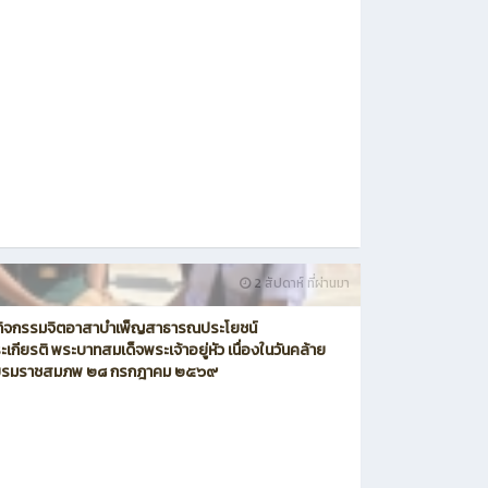
2 สัปดาห์ ที่ผ่านมา
วมกิจกรรมจิตอาสาบำเพ็ญสาธารณประโยชน์
ะเกียรติ พระบาทสมเด็จพระเจ้าอยู่หัว เนื่องในวันคล้าย
ะบรมราชสมภพ ๒๘ กรกฎาคม ๒๕๖๙