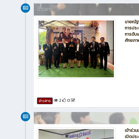
ข่าวสาร
นายณัฐพ
การประ
การขับเ
ศักยภา
2
0
ข่าวสาร
ข่าวสาร
เข้าร่ว
เปิดประ