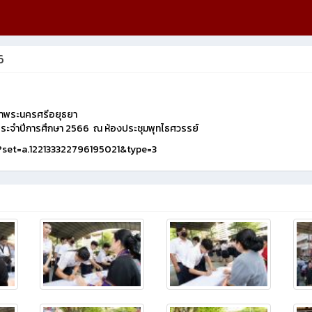
6
ึกษาพระนครศรีอยุธยา
 ประจำปีการศึกษา 2566 ณ ห้องประชุมพุทไธศวรรย์
/?set=a.122133322796195021&type=3