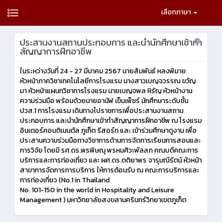
เลือกภาษา
ประสานงานสถานประกอบการ และนำนักศึกษาเข้าทำ
สัญญาการฝึกอาชีพ
ในระหว่างวันที่ 24 - 27 มีนาคม 2567 นายสัมพันธ์ หลงพิมาย
หัวหน้าภาควิชาเทคโนโลยีการโรงแรม นางสาวเบญจวรรณ ขวัญ
มา หัวหน้าแผนกวิชาการโรงแรม นายเบญจพล หิรัญ หัวหน้างาน
ความร่วมมือ พร้อมด้วยนายอานัฬ เข็มเพ็ชร์ นักศึกษาระดับชั้น
ปวส.1 การโรงแรม เดินทางไปราชการเพื่อประสานงานสถาน
ประกอบการ และนำนักศึกษาเข้าทำสัญญาการฝึกอาชีพ ณ โรงแรม
อินเตอร์คอนติเนนตัล ภูเก็ต รีสอร์ท และ เข้าร่วมศึกษาดูงาน เพื่อ
ประสานความร่วมมือทางวิชาการด้านการจัดการเรียนการสอนและ
การวิจัย โดยมี รศ.ดร.พรพิษณุ พรหมศิวะพัลลภ คณบดีคณะการ
บริการและการท่องเที่ยว และ ผศ.ดร.ตติยาพร จารุมณีรัตน์ หัวหน้า
สาขาการจัดการการบริการ ให้การต้อนรับ ณ คณะการบริการและ
การท่องเที่ยว (No.1 in Thailand
No. 101-150 in the world in Hospitality and Leisure
Management ) มหาวิทยาลัยสงขลานครินทร์วิทยาเขตภูเก็ต