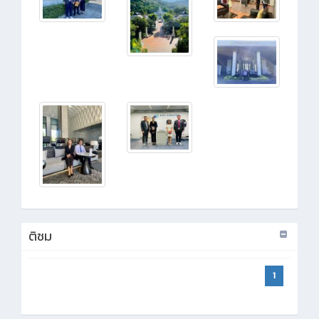
ติชม
1