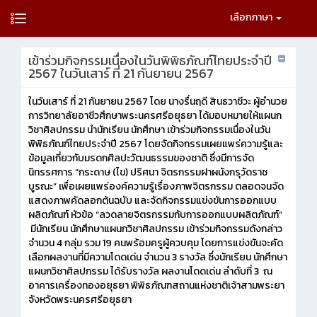
เลือกภาษา
เข้าร่วมกิจกรรมเนื่องในวันพิพิธภัณฑ์ไทยประจำปี
2567 ในวันเสาร์ ที่ 21 กันยายน 2567
ในวันเสาร์ ที่ 21 กันยายน 2567 โดย นางรื่นฤดี สินธวาชีวะ ผู้อำนวย
การวิทยาลัยอาชีวศึกษาพระนครศรีอยุธยา ได้มอบหมายให้แผนก
วิชาศิลปกรรม นำนักเรียน นักศึกษา เข้าร่วมกิจกรรมเนื่องในวัน
พิพิธภัณฑ์ไทยประจำปี 2567 โดยจัดกิจกรรมเผยแพร่ความรู้และ
ข้อมูลเกี่ยวกับมรดกศิลปะวัฒนธรรมของชาติ ซึ่งมีการจัด
นิทรรศการ “กระดาษ (ไข) ปริศนา จิตรกรรมฝาผนังกรุวัดราช
บูรณะ” เพื่อเผยแพร่องค์ความรู้เรื่องภาพจิตรกรรม ตลอดจนจัด
แสดงภาพคัดลอกต้นฉบับ และจัดกิจกรรมแข่งขันการออกแบบ
ผลิตภัณฑ์ หัวข้อ “ลวดลายจิตรกรรมกับการออกแบบผลิตภัณฑ์”
มีนักเรียน นักศึกษาแผนกวิชาศิลปกรรม เข้าร่วมกิจกรรมดังกล่าว
จำนวน 4 กลุ่ม รวม 19 คนพร้อมครูผู้ควบคุม โดยการแข่งขันจะคัด
เลือกผลงานที่มีความโดดเด่น จำนวน 3 รางวัล ซึ่งนักเรียน นักศึกษา
แผนกวิชาศิลปกรรม ได้รับรางวัล ผลงานโดดเด่น ลำดับที่ 3 ณ
อาคารเครื่องทองอยุธยา พิพิธภัณฑสถานแห่งชาติเจ้าสามพระยา
จังหวัดพระนครศรีอยุธยา