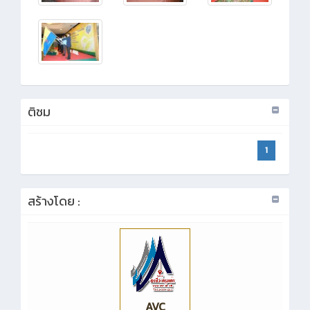
ติชม
1
สร้างโดย :
AVC