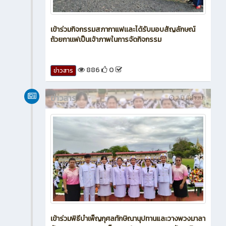
เข้าร่วมกิจกรรมสภากาแฟเเละได้รับมอบสัญลักษณ์
ถ้วยกาเเฟเป็นเจ้าภาพในการจัดกิจกรรม
886
0
ข่าวสาร
ข่าวสาร
2 ปี ที่ผ่านมา
เข้าร่วมพิธีบำเพ็ญกุศลทักษิณานุปทานและวางพวงมาลา