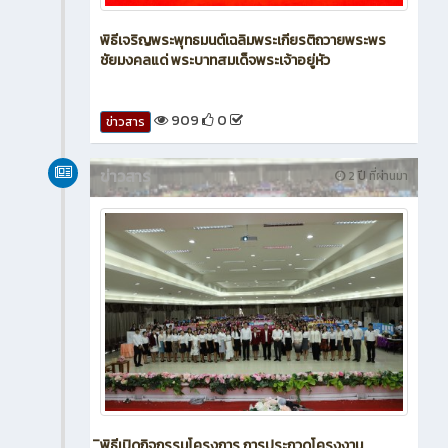
พิธีเจริญพระพุทธมนต์เฉลิมพระเกียรติถวายพระพร
ชัยมงคลแด่ พระบาทสมเด็จพระเจ้าอยู่หัว
909
0
ข่าวสาร
ข่าวสาร
2 ปี ที่ผ่านมา
ิพิธีเปิดกิจกรรมโครงการ การประกวดโครงงาน