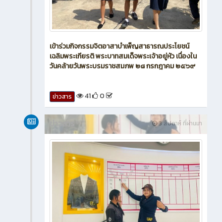
เข้าร่วมกิจกรรมจิตอาสาบำเพ็ญสาธารณประโยชน์
เฉลิมพระเกียรติ พระบาทสมเด็จพระเจ้าอยู่หัว เนื่องใน
วันคล้ายวันพระบรมราชสมภพ ๒๘ กรกฎาคม ๒๕๖๙
41
0
ข่าวสาร
ข่าวสาร
3 สัปดาห์ ที่ผ่านมา