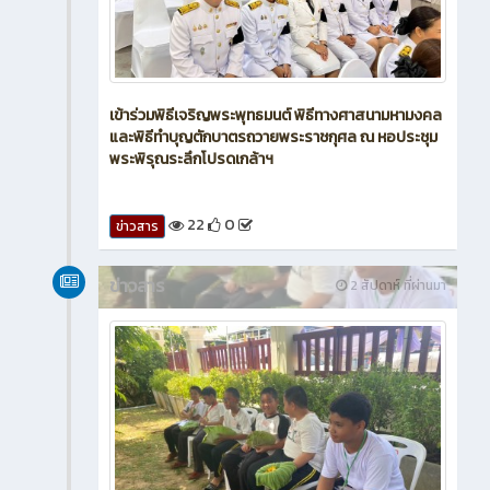
เข้าร่วมพิธีเจริญพระพุทธมนต์ พิธีทางศาสนามหามงคล
และพิธีทำบุญตักบาตรถวายพระราชกุศล ณ หอประชุม
พระพิรุณระลึกโปรดเกล้าฯ
22
0
ข่าวสาร
ข่าวสาร
2 สัปดาห์ ที่ผ่านมา